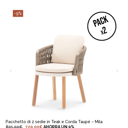
-9%
AGGIUNGI AL CARRELLO
Pacchetto di 2 sedie in Teak e Corda Taupé – Mila
805,00
€
729,00
€
AHORRA UN 9%