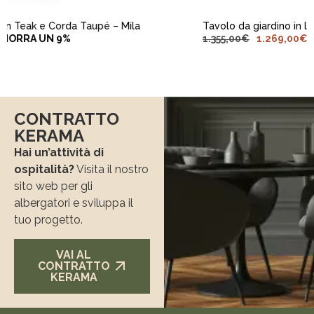
Tavolo da giardino in legno di teak 240x100cm – Delfos
1.355,00
€
1.269,00
€
AHORRA UN 6%
CONTRATTO
KERAMA
Hai un’attività di
ospitalità?
Visita il nostro
sito web per gli
albergatori e sviluppa il
tuo progetto.
VAI AL
CONTRATTO
KERAMA