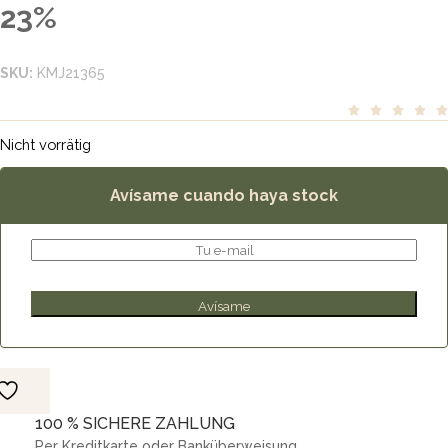
Preis
Preis
23%
war:
ist:
SKU:
KMJ21365
64,00€
49,00€.
Nicht vorrätig
Avísame cuando haya stock
100 % SICHERE ZAHLUNG
Per Kreditkarte oder Banküberweisung