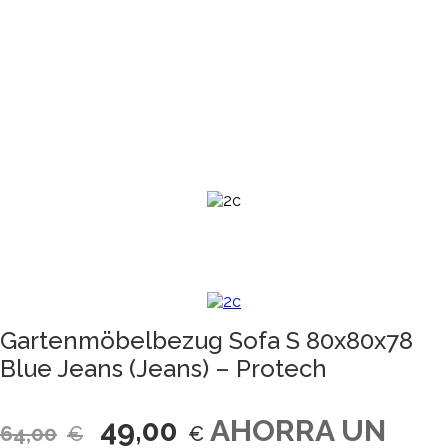
Gartenmöbelbezug Sofa S 80x80x78
Blue Jeans (Jeans) – Protech
Ursprünglicher
Aktueller
49,00
AHORRA UN
64,00
€
€