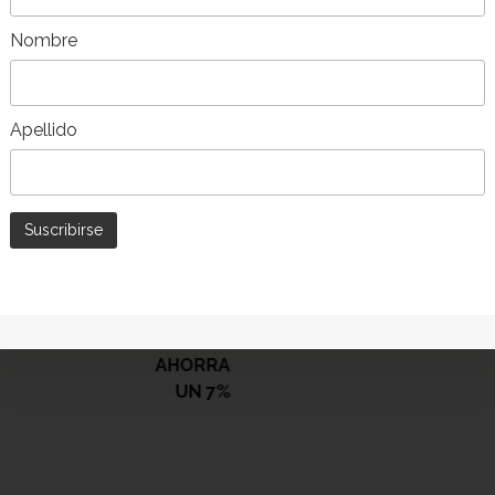
-8%
Nombre
Apellido
EN WARENKORB
IN DEN WARENKOR
LEGEN
LEGEN
l aus Teakholz
5-Sitzer-Rattan-Teak-
1.313,00
€
– Maranola
Gartenset – Zanica
1.219,00
€
AHORRA
UN 7%