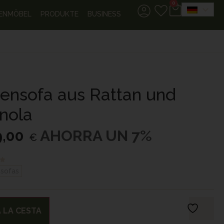
0
ENMÖBEL
PRODUKTE
BUSINESS
ßensofa aus Rattan und
nola
9,00
AHORRA UN 7%
€
sofas
 LA CESTA