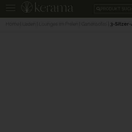
PRODUKT SUC
Home
|
Laden
|
Lounges im Freien
|
Gartensofas
|
3-Sitzer