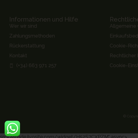
Informationen und Hilfe
Rechtlich
Wer wir sind
Allgemeine
Zahlungsmethoden
Einkaufsbe
Rückerstattung
Cookie-Richt
Kontakt
Rechtlicher
(+34) 663 971 257
Cookie-Eins
© Copyri
src="//code.jivosite.com/widget/H52S7CXPZM" async>