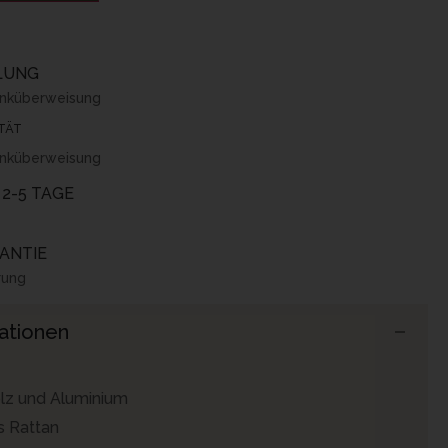
HLUNG
anküberweisung
TÄT
anküberweisung
2-5 TAGE
ANTIE
rung
ationen
lz und Aluminium
s Rattan