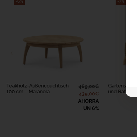
-6%
-7%
IN DEN WARENKORB
IN D
LEGEN
Teakholz-Außencouchtisch
Gartensesse
469,00
€
100 cm – Maranola
und Rattan 
439,00
€
AHORRA
UN 6%