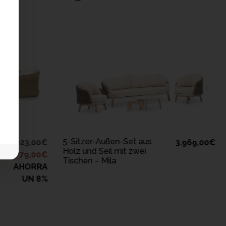
B
IN DEN WARENKORB
LEGEN
5-Sitzer-Außen-Set aus
3.023,00
€
3.969,00
€
Holz und Seil mit zwei
2.779,00
€
Tischen – Mila
AHORRA
UN 8%