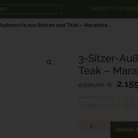
ANGEBOTE FÜR GART
HEN
-Außensofa aus Rattan und Teak – Maranola
3-Sitzer-Au
Teak – Mara
2.15
2.331,00
€
SKU:
KMJ51239
Lounges im Freien
,
Garten
AÑADIR A