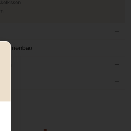
elkissen
cm
usammenbau
tien
ung