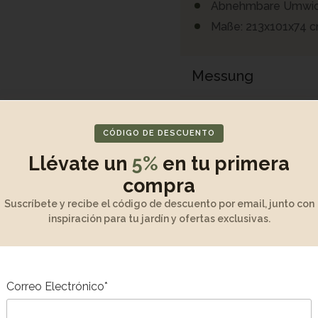
Abnehmbare Umwick
Maße: 213x101x74 
Messung
Auspacken und Z
CÓDIGO DE DESCUENTO
Wartung und Garan
Llévate un
5%
en tu primera
compra
Produktbeschreib
Suscríbete y recibe el código de descuento por email, junto con
inspiración para tu jardín y ofertas exclusivas.
Correo Electrónico*