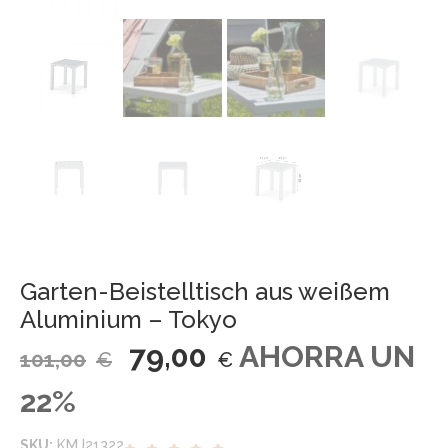
Garten-Beistelltisch aus weißem
Aluminium – Tokyo
79,00
AHORRA UN
101,00
€
€
22%
SKU:
KMJ21322