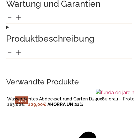
Wartung und Garantien
Produktbeschreibung
IN DEN WARENKORB LEGEN
Verwandte Produkte
Wasserdichtes Abdeckset rund Garten D230x80 grau – Protec
-21%
163,00
€
129,00
€
AHORRA UN 21%