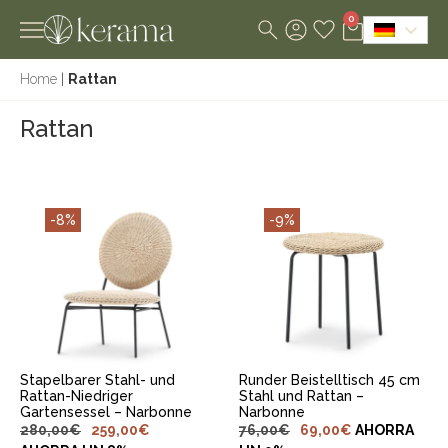
0
Home
|
Rattan
Rattan
-8%
-9%
IN DEN
IN DEN
WARENKORB
WARENKORB
LEGEN
LEGEN
Stapelbarer Stahl- und
Runder Beistelltisch 45 cm
Rattan-Niedriger
Stahl und Rattan –
Gartensessel – Narbonne
Narbonne
280,00
€
259,00
€
76,00
€
69,00
€
AHORRA