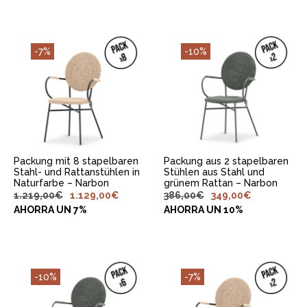
-7%
-10%
IN DEN
IN DEN
WARENKORB
WARENKORB
LEGEN
LEGEN
Packung mit 8 stapelbaren
Packung aus 2 stapelbaren
Stahl- und Rattanstühlen in
Stühlen aus Stahl und
Naturfarbe – Narbon
grünem Rattan – Narbon
1.219,00
€
1.129,00
€
386,00
€
349,00
€
AHORRA UN 7%
AHORRA UN 10%
-10%
-7%
IN DEN
IN DEN