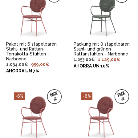
IN DEN
IN DEN
WARENKORB
WARENKORB
LEGEN
LEGEN
Paket mit 6 stapelbaren
Packung mit 8 stapelbaren
Stahl- und Rattan-
Stahl- und grünen
Terrakotta-Stühlen –
Rattanstühlen – Narbonne
Narbonne
1.253,00
€
1.129,00
€
1.034,00
€
959,00
€
AHORRA UN 10%
AHORRA UN 7%
-6%
-8%
IN DEN
IN DEN
WARENKORB
WARENKORB
LEGEN
LEGEN