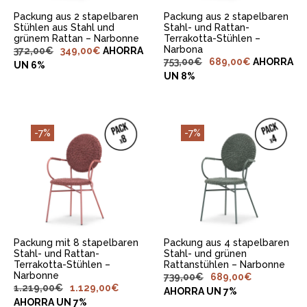
Packung aus 2 stapelbaren
Packung aus 2 stapelbaren
Stühlen aus Stahl und
Stahl- und Rattan-
grünem Rattan – Narbonne
Terrakotta-Stühlen –
Narbona
372,00
€
349,00
€
AHORRA
753,00
€
689,00
€
AHORRA
UN 6%
UN 8%
-7%
-7%
IN DEN
IN DEN
WARENKORB
WARENKORB
LEGEN
LEGEN
Packung mit 8 stapelbaren
Packung aus 4 stapelbaren
Stahl- und Rattan-
Stahl- und grünen
Terrakotta-Stühlen –
Rattanstühlen – Narbonne
Narbonne
739,00
€
689,00
€
1.219,00
€
1.129,00
€
AHORRA UN 7%
AHORRA UN 7%