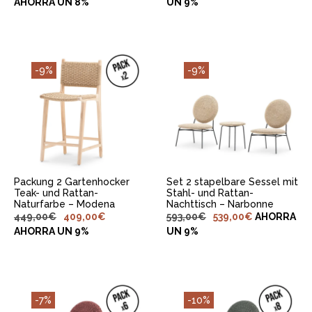
AHORRA UN 8%
UN 9%
-9%
-9%
IN DEN
IN DEN
WARENKORB
WARENKORB
LEGEN
LEGEN
Packung 2 Gartenhocker
Set 2 stapelbare Sessel mit
Teak- und Rattan-
Stahl- und Rattan-
Naturfarbe – Modena
Nachttisch – Narbonne
449,00
€
409,00
€
593,00
€
539,00
€
AHORRA
AHORRA UN 9%
UN 9%
-7%
-10%