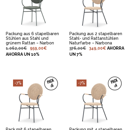
WARENKORB
WARENKORB
LEGEN
LEGEN
Packung aus 6 stapelbaren
Packung aus 2 stapelbaren
Stühlen aus Stahl und
Stahl- und Rattanstühlen
grünem Rattan – Narbon
Naturfarbe – Narbona
1.062,00
€
959,00
€
376,00
€
349,00
€
AHORRA
AHORRA UN 10%
UN 7%
-7%
-7%
IN DEN
IN DEN
WARENKORB
WARENKORB
LEGEN
LEGEN
Pack mit 6 stapelbaren
Packung mit 4 stapelbaren