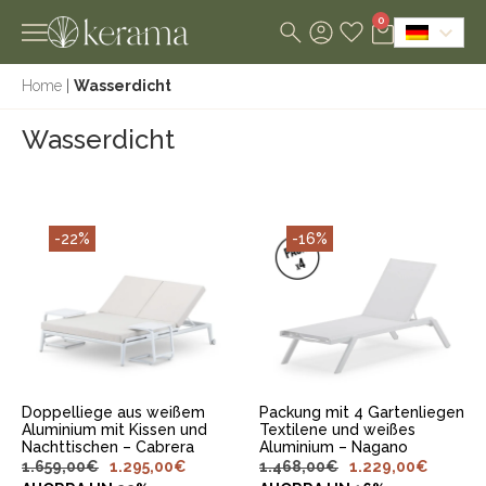
0
Home
|
Wasserdicht
Wasserdicht
-22%
-16%
IN DEN
IN DEN
WARENKORB
WARENKORB
LEGEN
LEGEN
Doppelliege aus weißem
Packung mit 4 Gartenliegen
Aluminium mit Kissen und
Textilene und weißes
Nachttischen – Cabrera
Aluminium – Nagano
1.659,00
€
1.295,00
€
1.468,00
€
1.229,00
€