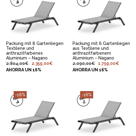
IN DEN
IN DEN
WARENKORB
WARENKORB
LEGEN
LEGEN
Packung mit 8 Gartenliegen
Packung mit 6 Gartenliegen
Textilene und
aus Textilene und
anthrazitfarbenes
anthrazitfarbenem
Aluminium – Nagano
Aluminium – Nagano
2.804,00
€
2.359,00
€
2.090,00
€
1.759,00
€
AHORRA UN 16%
AHORRA UN 16%
-16%
-16%
IN DEN
IN DEN
WARENKORB
WARENKORB
LEGEN
LEGEN