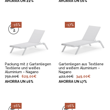
AHORRA UN 22%
AHORRA UN 16%
-16%
-17%
IN DEN
IN DEN
WARENKORB
WARENKORB
LEGEN
LEGEN
Packung mit 2 Gartenliegen
Gartenliegen aus Textilene
Textilene und weißes
und weißem Aluminium –
Aluminium – Nagano
Nagano
750,00
€
629,00
€
422,00
€
349,00
€
AHORRA UN 16%
AHORRA UN 17%
-16%
-16%