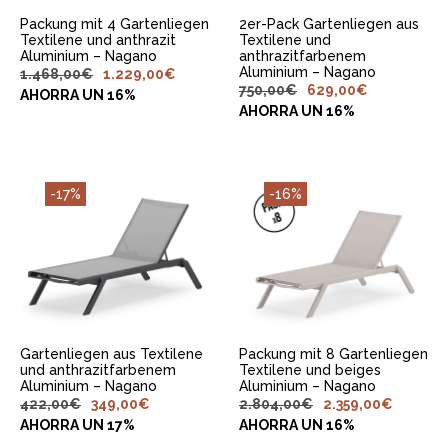
Packung mit 4 Gartenliegen
2er-Pack Gartenliegen aus
Textilene und anthrazit
Textilene und
Aluminium – Nagano
anthrazitfarbenem
Aluminium – Nagano
1.468,00
€
1.229,00
€
750,00
€
629,00
€
AHORRA UN 16%
AHORRA UN 16%
-17%
-16%
IN DEN
IN DEN
WARENKORB
WARENKORB
LEGEN
LEGEN
Gartenliegen aus Textilene
Packung mit 8 Gartenliegen
und anthrazitfarbenem
Textilene und beiges
Aluminium – Nagano
Aluminium – Nagano
422,00
€
349,00
€
2.804,00
€
2.359,00
€
AHORRA UN 17%
AHORRA UN 16%