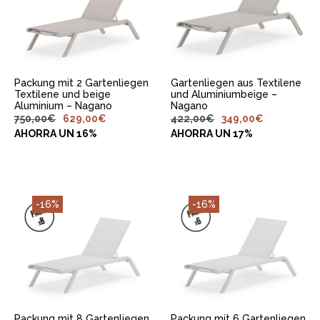
WARENKORB
WARENKORB
LEGEN
LEGEN
Packung mit 2 Gartenliegen
Gartenliegen aus Textilene
Textilene und beige
und Aluminiumbeige –
Aluminium – Nagano
Nagano
750,00
€
629,00
€
422,00
€
349,00
€
AHORRA UN 16%
AHORRA UN 17%
-16%
-16%
IN DEN
IN DEN
WARENKORB
WARENKORB
LEGEN
LEGEN
Packung mit 8 Gartenliegen
Packung mit 6 Gartenliegen