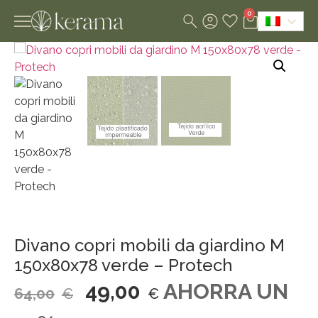
0
Divano copri mobili da giardino M
150x80x78 verde – Protech
49,00
AHORRA UN
64,00
€
€