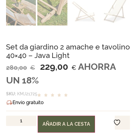
Set da giardino 2 amache e tavolino
40×40 – Java Light
229,00
AHORRA
280,00
€
€
UN 18%
SKU:
KMJ21725
Envío gratuito
AÑADIR A LA CESTA