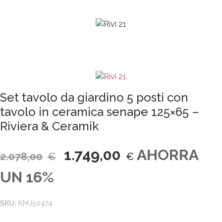
Set tavolo da giardino 5 posti con
tavolo in ceramica senape 125×65 –
Riviera & Ceramik
Il
Il
1.749,00
AHORRA
2.078,00
€
€
prezzo
prezzo
UN 16%
originale
attuale
SKU:
KMJ50474
era:
è: