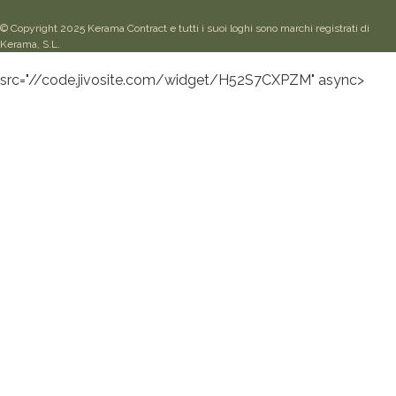
© Copyright 2025 Kerama Contract e tutti i suoi loghi sono marchi registrati di
Kerama, S.L.
src="//code.jivosite.com/widget/H52S7CXPZM" async>