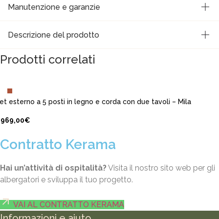
Manutenzione e garanzie
Descrizione del prodotto
Prodotti correlati
AGGIUNGI AL CARRELLO
et esterno a 5 posti in legno e corda con due tavoli – Mila
.969,00
€
Contratto Kerama
Hai un’attività di ospitalità?
Visita il nostro sito web per gli
albergatori e sviluppa il tuo progetto.
VAI AL CONTRATTO KERAMA
Informazioni e aiuto