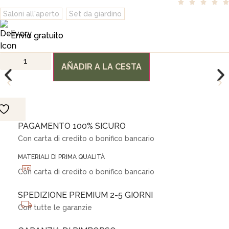
Saloni all'aperto
,
Set da giardino
2.078,00€.
1.749,00€.
Envío gratuito
Set
tavolo
AÑADIR A LA CESTA
da
giardino
5
posti
con
tavolo
in
PAGAMENTO 100% SICURO
ceramica
senape
Con carta di credito o bonifico bancario
125x65
-
MATERIALI DI PRIMA QUALITÀ
Riviera
&
Con carta di credito o bonifico bancario
Ceramik
quantità
SPEDIZIONE PREMIUM 2-5 GIORNI
Con tutte le garanzie