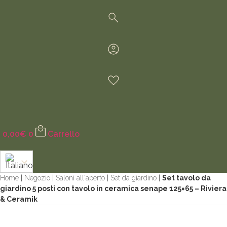
0,00
€
0
Carrello
Home
|
Negozio
|
Saloni all'aperto
|
Set da giardino
|
Set tavolo da
giardino 5 posti con tavolo in ceramica senape 125×65 – Riviera
& Ceramik