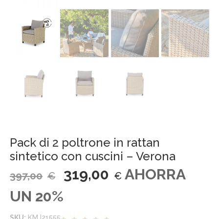
Pack di 2 poltrone in rattan
sintetico con cuscini – Verona
319,00
AHORRA
397,00
€
€
UN 20%
SKU:
KMJ21555