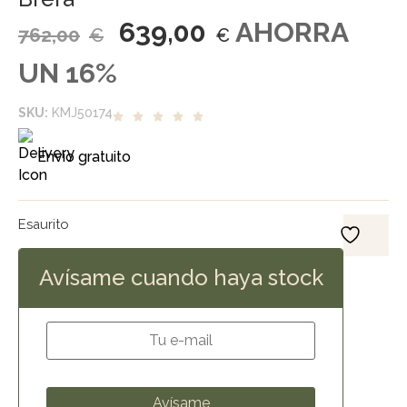
639,00
AHORRA
762,00
€
€
UN 16%
SKU:
KMJ50174
Envío gratuito
Esaurito
Avísame cuando haya stock