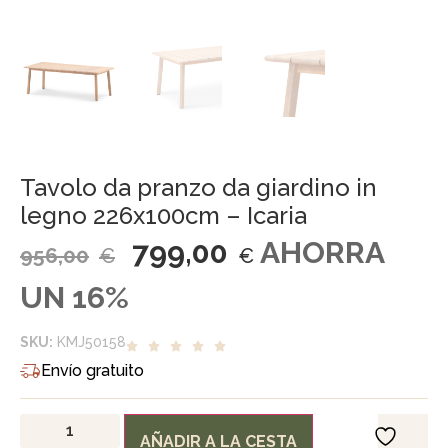
Tavolo da pranzo da giardino in
legno 226x100cm – Icaria
799,00
AHORRA
956,00
€
€
UN 16%
SKU:
KMJ50158
Envío gratuito
AÑADIR A LA CESTA