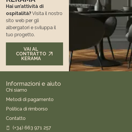
Hai un’attività di
ospitalità?
Visita il nostro
sito web per gli
albergatori e sviluppa il
tuo progetto.
VAI AL
CONTRATTO
KERAMA
Informazioni e aiuto
Chi siamo
Metodi di pagamento
Politica di rimborso
Contatto
(+34) 663 971 257