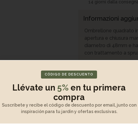
14 giorni dalla consegn
Informazioni aggiu
Ombrellone quadrato i
apertura e chiusura man
diametro di 48mm e ha 
con trattamento a spru
Misurazione
CÓDIGO DE DESCUENTO
Llévate un
5%
en tu primera
Disimballaggio e 
compra
Suscríbete y recibe el código de descuento por email, junto con
Manutenzione e ga
inspiración para tu jardín y ofertas exclusivas.
Descrizione del pr