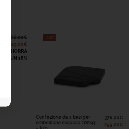
766,00
€
-20%
629,00
€
AHORRA
UN 18%
AGGIUNGI AL
CARRELLO
Confezione da 4 basi per
376,00
€
ombrellone sospeso 100kg
299,00
€
– Kilo