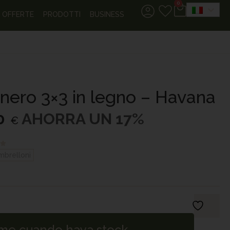
0
OFFERTE
PRODOTTI
BUSINESS
nero 3×3 in legno – Havana
0
AHORRA UN 17%
€
brelloni
me cuando haya stock