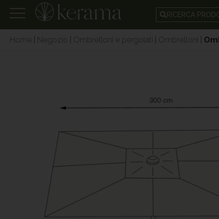
RICERCA PRO
Home
|
Negozio
|
Ombrelloni e pergolati
|
Ombrelloni
|
Omb