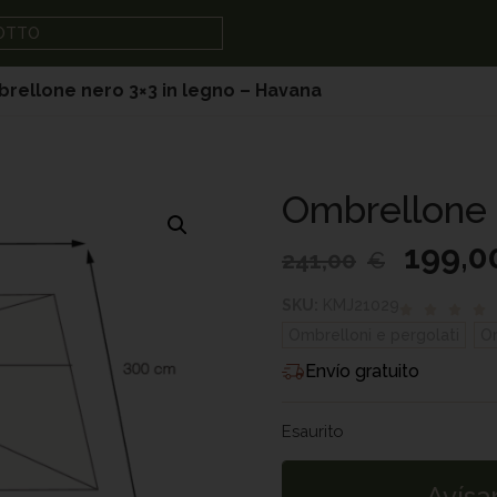
DOTTO
rellone nero 3×3 in legno – Havana
Ombrellone 
199,0
241,00
€
SKU:
KMJ21029
Ombrelloni e pergolati
,
Om
Envío gratuito
Esaurito
Avísa