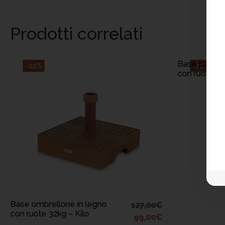
Prodotti correlati
A
Base parasol
-22%
-22%
con ruote 40
AGGIUNGI AL
CARRELLO
Base ombrellone in legno
127,00
€
con ruote 32kg – Kilo
99,00
€