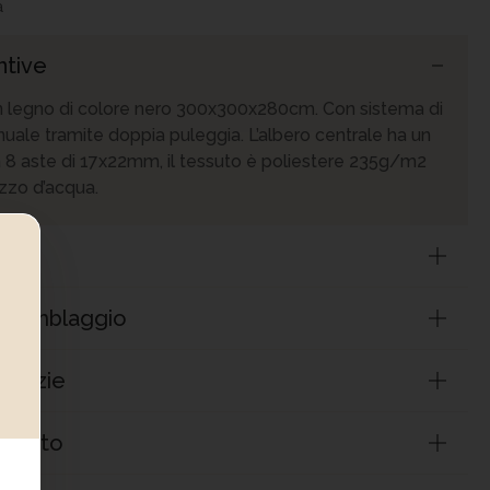
a
ntive
n legno di colore nero 300x300x280cm. Con sistema di
uale tramite doppia puleggia. L’albero centrale ha un
8 aste di 17x22mm, il tessuto è poliestere 235g/m2
zzo d’acqua.
assemblaggio
ranzie
odotto