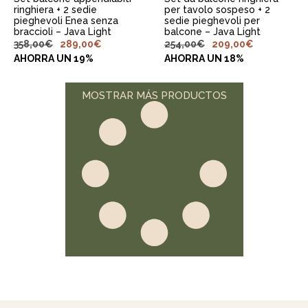
ringhiera + 2 sedie
per tavolo sospeso + 2
pieghevoli Enea senza
sedie pieghevoli per
braccioli – Java Light
balcone – Java Light
358,00
€
289,00
€
254,00
€
209,00
€
AHORRA UN 19%
AHORRA UN 18%
MOSTRAR MÁS PRODUCTOS