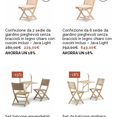
AGGIUNGI AL
AGGIUNGI AL
CARRELLO
CARRELLO
Confezione da 2 sedie da
Confezione da 6 sedie da
giardino pieghevoli senza
giardino pieghevoli senza
braccioli in legno chiaro con
braccioli in legno chiaro con
cuscini inclusi – Java Light
cuscini inclusi – Java Light
280,00
€
229,00
€
792,00
€
649,00
€
AHORRA UN 18%
AHORRA UN 18%
-19%
-18%
AGGIUNGI AL
AGGIUNGI AL
CARRELLO
CARRELLO
Set balcone appendiabiti
Set da balcone ringhiera