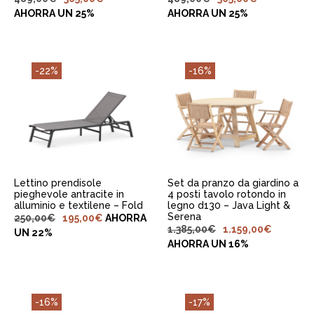
AHORRA UN 25%
AHORRA UN 25%
-22%
-16%
AGGIUNGI AL
AGGIUNGI AL
CARRELLO
CARRELLO
Lettino prendisole
Set da pranzo da giardino a
pieghevole antracite in
4 posti tavolo rotondo in
alluminio e textilene – Fold
legno d130 – Java Light &
Serena
250,00
€
195,00
€
AHORRA
1.385,00
€
1.159,00
€
UN 22%
AHORRA UN 16%
-16%
-17%