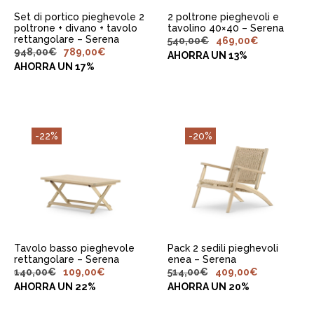
Set di portico pieghevole 2
2 poltrone pieghevoli e
poltrone + divano + tavolo
tavolino 40×40 – Serena
rettangolare – Serena
540,00
€
469,00
€
948,00
€
789,00
€
AHORRA UN 13%
AHORRA UN 17%
-22%
-20%
AGGIUNGI AL
AGGIUNGI AL
CARRELLO
CARRELLO
Tavolo basso pieghevole
Pack 2 sedili pieghevoli
rettangolare – Serena
enea – Serena
140,00
€
109,00
€
514,00
€
409,00
€
AHORRA UN 22%
AHORRA UN 20%