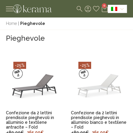
0
Home
|
Pieghevole
Pieghevole
-25%
-25%
AGGIUNGI AL
AGGIUNGI AL
CARRELLO
CARRELLO
Confezione da 2 lettini
Confezione da 2 lettini
prendisole pieghevoli in
prendisole pieghevoli in
alluminio e textilene
alluminio bianco e textilene
antracite – Fold
– Fold
489,00
€
365,00
€
489,00
€
365,00
€