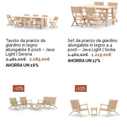
AGGIUNGI AL
AGGIUNGI AL
CARRELLO
CARRELLO
Tavolo da pranzo da
Set da pranzo da giardino
giardino in legno
allungabile in legno a 4
allungabile 8 posti – Java
posti – Java Light | Sicilia
Light | Serena
1.460,00
€
1.219,00
€
2.481,00
€
2.089,00
€
AHORRA UN 17%
AHORRA UN 16%
-17%
-13%
AGGIUNGI AL
AGGIUNGI AL
CARRELLO
CARRELLO